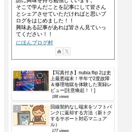
語に興味を持ち勉強しています。
そこで学んだことを記事にして皆さん
とシェアさせていただければと思いブ
ログをはじめました！！
興味ある記事があれば皆さん見ていっ
てください！！
にほんブログ村
【写真付き】nubia flip 2は史
上最悪端末！半年で2度故障
＆修理地獄を体験した実録レ
ビュー[注意喚起！！]
188 views
回線契約なし端末をソフトバ
ンクに返却する方法（新トク
するサポート対応マニュア
ル）
177 views