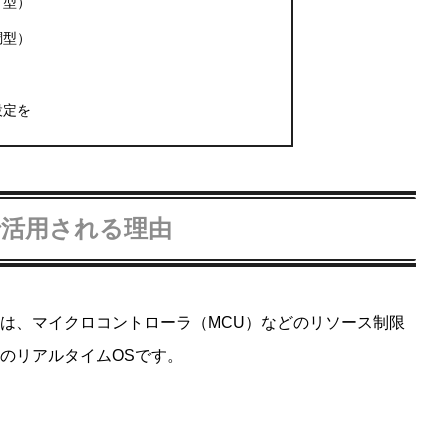
り型）
調型）
設定を
野で活用される理由
ng System）は、マイクロコントローラ（MCU）などのリソース制限
のリアルタイムOSです。