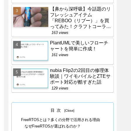
【鼻から深呼吸】今話題のリ
フレッシュアイテム
「REBOO（リブー）」を買
ってみた！クラフトコーラ味
のリアルな感想
163 views
PlantUMLで美しいフローチ
ャートを簡単に作成！
161 views
nubia Flip2の2回目の修理体
験談｜ワイモバイルとZTEサ
ポート対応が酷すぎた話
129 views
目次
FreeRTOSとは？多くの分野で活用される理由
なぜFreeRTOSが選ばれるのか？