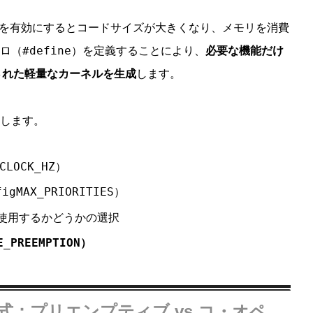
機能を有効にするとコードサイズが大きくなり、メモリを消費
#define
ロ（
）を定義することにより、
必要な機能だけ
化された軽量なカーネルを生成
します。
します。
CLOCK_HZ
）
figMAX_PRIORITIES
）
使用するかどうかの選択
E_PREEMPTION
）
：プリエンプティブ vs コ・オペ