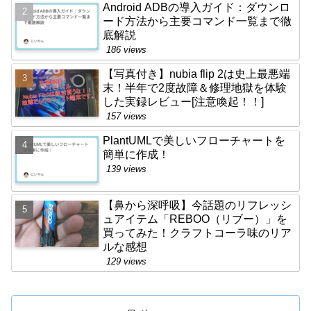
Android ADBの導入ガイド：ダウンロ
ード方法から主要コマンド一覧まで徹
底解説
186 views
【写真付き】nubia flip 2は史上最悪端
末！半年で2度故障＆修理地獄を体験
した実録レビュー[注意喚起！！]
157 views
PlantUMLで美しいフローチャートを
簡単に作成！
139 views
【鼻から深呼吸】今話題のリフレッシ
ュアイテム「REBOO（リブー）」を
買ってみた！クラフトコーラ味のリア
ルな感想
129 views