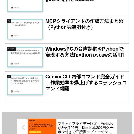
MCPクライアントの作成方法まとめ
AI
（Python実装例付き）
WindowsPCの音声制御をPythonで
Python
実現する方法[python pycawの活用]
Gemini CLI 内部コマンド完全ガイド
AI
｜作業効率を爆上げするスラッシュコ
マンド網羅
ブラックフライデー限定！Audible
が3か月99円＋Kindle本300円クー
ポン付きで耳読書デビューの大チ