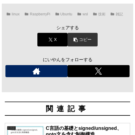
linux
RaspberryPi
Ubuntu
wsl
技術
雑記
シェアする
X
コピー
にいやんをフォローする
関連記事
C言語の基礎とsigned/unsigned、
C言語
goto文を含む制御構造