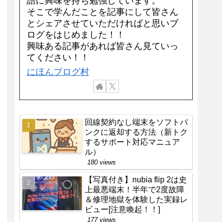
語に興味を持ち勉強しています。
そこで学んだことを記事にして皆さん
とシェアさせていただければと思いブ
ログをはじめました！！
興味ある記事があれば皆さん見ていっ
てください！！
にほんブログ村
回線契約なし端末をソフトバ
ンクに返却する方法（新トク
するサポート対応マニュア
ル）
180 views
【写真付き】nubia flip 2は史
上最悪端末！半年で2度故障
＆修理地獄を体験した実録レ
ビュー[注意喚起！！]
177 views