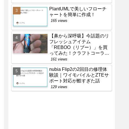
PlantUMLで美しいフローチ
ャートを簡単に作成！
165 views
【鼻から深呼吸】今話題のリ
フレッシュアイテム
「REBOO（リブー）」を買
ってみた！クラフトコーラ味
のリアルな感想
161 views
nubia Flip2の2回目の修理体
験談｜ワイモバイルとZTEサ
ポート対応が酷すぎた話
129 views