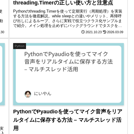
threading.Timerの正しい使い方と注意点
使
Pythonのthreading.Timerを使って定期実行（周期処理）を実装
する方法を徹底解説。while sleepとの違いやメリット、再帰呼
動
び出しによるループ、さらに実戦で役立つクラス化サンプルま
で紹介。メイン処理を止めずにバックグラウンドでタスクを走
らせたいエンジニア必見の内容です。
.30
2021.10.23
2026.03.09
Python
PythonでPyaudioを使ってマイク音声をリア
ルタイムに保存する方法 – マルチスレッド活
用
に実
導入