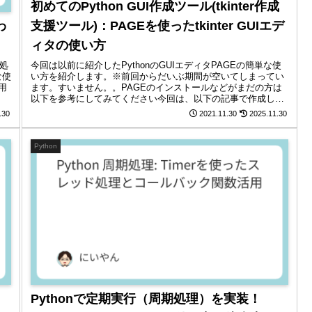
初めてのPython GUI作成ツール(tkinter作成
わ
支援ツール)：PAGEを使ったtkinter GUIエデ
ィタの使い方
外処
今回は以前に紹介したPythonのGUIエディタPAGEの簡単な使
な使
い方を紹介します。※前回からだいぶ期間が空いてしまってい
用
ます。すいません。。PAGEのインストールなどがまだの方は
以下を参考にしてみてください今回は、以下の記事で作成した
GUIアプリをPAGEを使用して作成してみます。PAGEの起動
.30
2021.11.30
2025.11.30
で...
Python
Pythonで定期実行（周期処理）を実装！