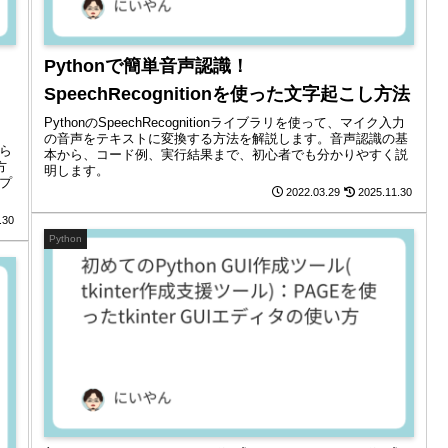
Pythonで簡単音声認識！
ョ
SpeechRecognitionを使った文字起こし方法
PythonのSpeechRecognitionライブラリを使って、マイク入力
の音声をテキストに変換する方法を解説します。音声認識の基
から
本から、コード例、実行結果まで、初心者でも分かりやすく説
方
明します。
アプ
2022.03.29
2025.11.30
.30
Python