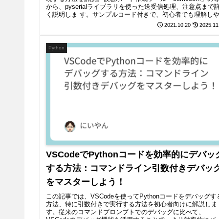
から、pyserialライブラリを使った送受信処理、注意点まで
く説明しま す。サンプルコード付きで、初心者でも理解し
い内容です。
2021.10.20
2025.11
Python
VSCodeでPythonコードを効率的にデバッ
する方法：コマンドライン引数付きデバッ
をマスターしよう！
この記事では、VSCodeを使ってPythonコードをデバッグす
方法、特に引数付きで実行する方法を初心者向けに解説しま
す。従来のコマンドプロンプトでのデバッグに比べて、