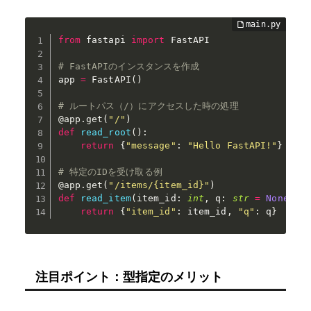
from
 fastapi 
import
 FastAPI

# FastAPIのインスタンスを作成
app 
=
 FastAPI
(
)
# ルートパス（/）にアクセスした時の処理
@app
.
get
(
"/"
)
def
read_root
(
)
:
return
{
"message"
:
"Hello FastAPI!"
}
# 特定のIDを受け取る例
@app
.
get
(
"/items/{item_id}"
)
def
read_item
(
item_id
:
int
,
 q
:
str
=
None
)
:
return
{
"item_id"
:
 item_id
,
"q"
:
 q
}
注目ポイント：型指定のメリット