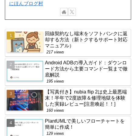
にほんブログ村
回線契約なし端末をソフトバンクに返
却する方法（新トクするサポート対応
マニュアル）
217 views
Android ADBの導入ガイド：ダウンロ
ード方法から主要コマンド一覧まで徹
底解説
195 views
【写真付き】nubia flip 2は史上最悪端
末！半年で2度故障＆修理地獄を体験
した実録レビュー[注意喚起！！]
160 views
PlantUMLで美しいフローチャートを
簡単に作成！
129 views