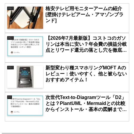
格安テレビ用モニターアームの紹介
雑記
[壁掛けテレビアーム・アマゾンブラ
ンド]
【2026年7月最新版】コストコのガソ
雑記
リンは本当に安い？年会費の損益分岐
点とリワード還元の落とし穴を徹底解
説（スポット検証）
新型変わり種スマホリングMOFT Aの
雑記
レビュー：使いやすく、他と被らない
おすすめアイテム！
次世代Text-to-Diagramツール「D2」
D2
とは？PlantUML・Mermaidとの比較
からインストール・基本の図解まで徹
底解説！