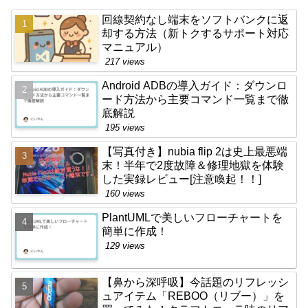
回線契約なし端末をソフトバンクに返
却する方法（新トクするサポート対応
マニュアル）
217 views
Android ADBの導入ガイド：ダウンロ
ード方法から主要コマンド一覧まで徹
底解説
195 views
【写真付き】nubia flip 2は史上最悪端
末！半年で2度故障＆修理地獄を体験
した実録レビュー[注意喚起！！]
160 views
PlantUMLで美しいフローチャートを
簡単に作成！
129 views
【鼻から深呼吸】今話題のリフレッシ
ュアイテム「REBOO（リブー）」を