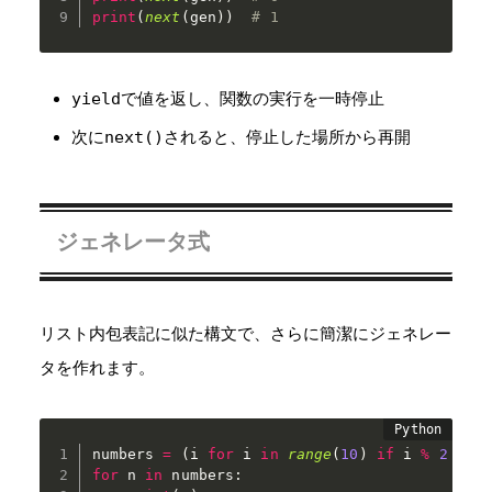
print
(
next
(
gen
)
)
# 1
yield
で値を返し、関数の実行を一時停止
次に
next()
されると、停止した場所から再開
ジェネレータ式
リスト内包表記に似た構文で、さらに簡潔にジェネレー
タを作れます。
numbers 
=
(
i 
for
 i 
in
range
(
10
)
if
 i 
%
2
==
for
 n 
in
 numbers
: