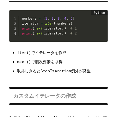
numbers 
=
[
1
,
2
,
3
,
4
,
5
]
iterator 
=
iter
(
numbers
)
print
(
next
(
iterator
)
)
# 1
print
(
next
(
iterator
)
)
# 2
iter()
でイテレータを作成
next()
で順次要素を取得
取得しきると
StopIteration
例外が発生
カスタムイテレータの作成