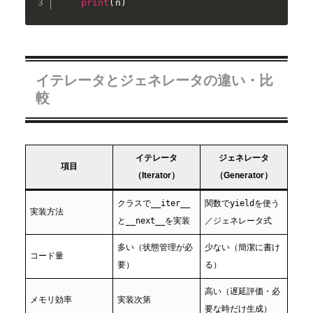
print
(
n
)
イテレータとジェネレータの違い・比
較
イテレータ
ジェネレータ
項目
（Iterator）
（Generator）
クラスで
__iter__
関数で
yield
を使う
実装方法
と
__next__
を実装
／ジェネレータ式
多い（状態管理が必
少ない（簡潔に書け
コード量
要）
る）
高い（遅延評価・必
メモリ効率
実装次第
要な時だけ生成）