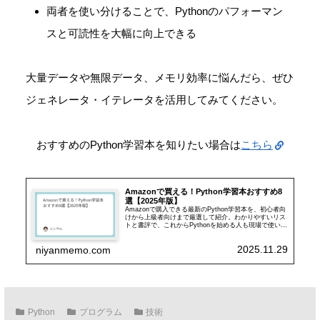
両者を使い分けることで、Pythonのパフォーマン
スと可読性を大幅に向上できる
大量データや無限データ、メモリ効率に悩んだら、ぜひ
ジェネレータ・イテレータを活用してみてください。
おすすめのPython学習本を知りたい場合は
こちら
Amazonで買える！Python学習本おすすめ8
選【2025年版】
Amazonで購入できる最新のPython学習本を、初心者向
けから上級者向けまで厳選して紹介。わかりやすいリス
トと書評で、これからPythonを始める人も現場で使いた
い人も、自分に合った1冊が見つかる記事です。
2025.11.29
niyanmemo.com
Python
プログラム
技術