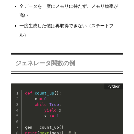
全データを一度にメモリに持たず、メモリ効率が
高い
一度生成した値は再取得できない（ステートフ
ル）
ジェネレータ関数の例
def
count_up
(
)
:
    x 
=
0
while
True
:
yield
 x

        x 
+=
1
gen 
=
 count_up
(
)
print
(
next
(
gen
)
)
# 0