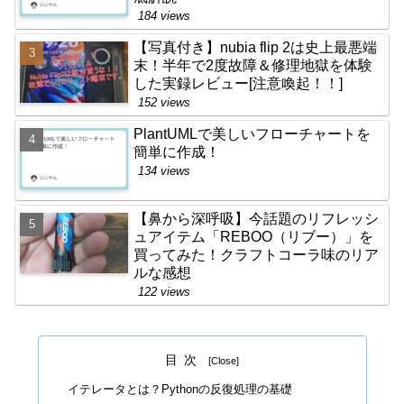
184 views
【写真付き】nubia flip 2は史上最悪端
末！半年で2度故障＆修理地獄を体験
した実録レビュー[注意喚起！！]
152 views
PlantUMLで美しいフローチャートを
簡単に作成！
134 views
【鼻から深呼吸】今話題のリフレッシ
ュアイテム「REBOO（リブー）」を
買ってみた！クラフトコーラ味のリア
ルな感想
122 views
目次
イテレータとは？Pythonの反復処理の基礎