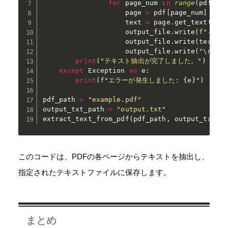
for
 page_num 
in
range
(
pdf
.
pa
                    page 
=
 pdf
[
page_num
]
                    text 
=
 page
.
get_text
(
"te
                    output_file
.
write
(
f"--- 
                    output_file
.
write
(
text
)
                    output_file
.
write
(
"\n\n"
print
(
"テキスト抽出が完了しました。"
)
except
 Exception 
as
 e
:
print
(
f"エラーが発生しました: 
{
e
}
"
)
pdf_path 
=
"example.pdf"
output_txt_path 
=
"output.txt"
extract_text_from_pdf
(
pdf_path
,
 output_txt_p
このコードは、PDFの各ページからテキストを抽出し、
指定されたテキストファイルに保存します。
まとめ