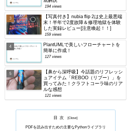
底解説
194 views
【写真付き】nubia flip 2は史上最悪端
末！半年で2度故障＆修理地獄を体験
した実録レビュー[注意喚起！！]
159 views
PlantUMLで美しいフローチャートを
簡単に作成！
127 views
【鼻から深呼吸】今話題のリフレッシ
ュアイテム「REBOO（リブー）」を
買ってみた！クラフトコーラ味のリア
ルな感想
121 views
目次
PDFを読み出すための主要なPythonライブラリ