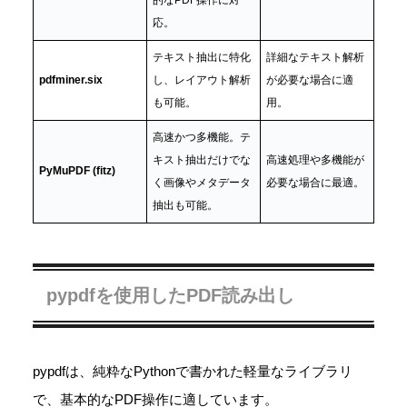
的なPDF操作に対
応。
テキスト抽出に特化
詳細なテキスト解析
pdfminer.six
し、レイアウト解析
が必要な場合に適
も可能。
用。
高速かつ多機能。テ
キスト抽出だけでな
高速処理や多機能が
PyMuPDF (fitz)
く画像やメタデータ
必要な場合に最適。
抽出も可能。
pypdfを使用したPDF読み出し
pypdfは、純粋なPythonで書かれた軽量なライブラリ
で、基本的なPDF操作に適しています。