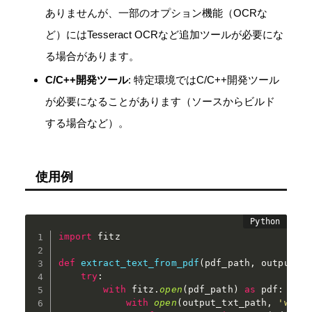
ありませんが、一部のオプション機能（OCRな
ど）にはTesseract OCRなど追加ツールが必要にな
る場合があります。
C/C++開発ツール
: 特定環境ではC/C++開発ツール
が必要になることがあります（ソースからビルド
する場合など）。
使用例
import
 fitz

def
extract_text_from_pdf
(
pdf_path
,
 output_t
try
:
with
 fitz
.
open
(
pdf_path
)
as
 pdf
:
with
open
(
output_txt_path
,
'w'
,
 