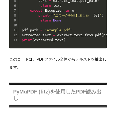
        text 
=
 extract_text
(
pdf_path
)
return
 text

except
 Exception 
as
 e
:
print
(
f"エラーが発生しました: 
{
e
}
"
)
return
None
pdf_path 
=
'example.pdf'
extracted_text 
=
 extract_text_from_pdf
(
pdf_p
print
(
extracted_text
)
このコードは、PDFファイル全体からテキストを抽出し
ます。
PyMuPDF (fitz)を使用したPDF読み出
し