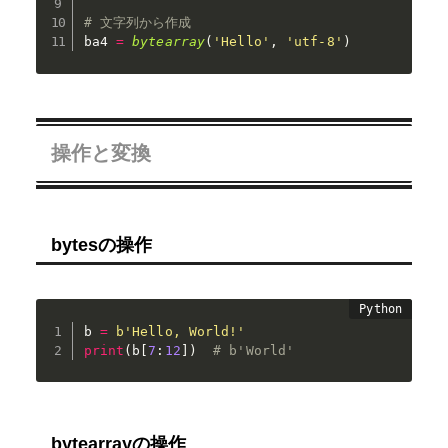
# 文字列から作成
ba4 
=
bytearray
(
'Hello'
,
'utf-8'
)
操作と変換
bytesの操作
b 
=
b'Hello, World!'
print
(
b
[
7
:
12
]
)
# b'World'
bytearrayの操作