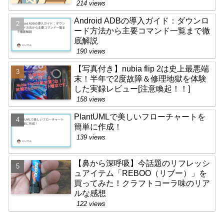
214 views
Android ADBの導入ガイド：ダウンロ
ード方法から主要コマンド一覧まで徹
底解説
190 views
【写真付き】nubia flip 2は史上最悪端
末！半年で2度故障＆修理地獄を体験
した実録レビュー[注意喚起！！]
158 views
PlantUMLで美しいフローチャートを
簡単に作成！
139 views
【鼻から深呼吸】今話題のリフレッシ
ュアイテム「REBOO（リブー）」を
買ってみた！クラフトコーラ味のリア
ルな感想
122 views