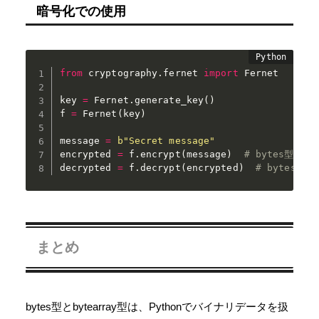
暗号化での使用
from
 cryptography
.
fernet 
import
 Fernet

key 
=
 Fernet
.
generate_key
(
)
f 
=
 Fernet
(
key
)
message 
=
b"Secret message"
encrypted 
=
 f
.
encrypt
(
message
)
# bytes型で暗
decrypted 
=
 f
.
decrypt
(
encrypted
)
# bytes型
まとめ
bytes型とbytearray型は、Pythonでバイナリデータを扱