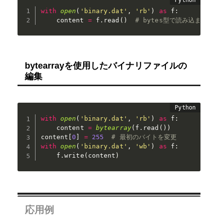
with
open
(
'binary.dat'
,
'rb'
)
as
 f
:
    content 
=
 f
.
read
(
)
# bytes型で読み込まれる
bytearrayを使用したバイナリファイルの
編集
with
open
(
'binary.dat'
,
'rb'
)
as
 f
:
    content 
=
bytearray
(
f
.
read
(
)
)
content
[
0
]
=
255
# 最初のバイトを変更
with
open
(
'binary.dat'
,
'wb'
)
as
 f
:
    f
.
write
(
content
)
応用例