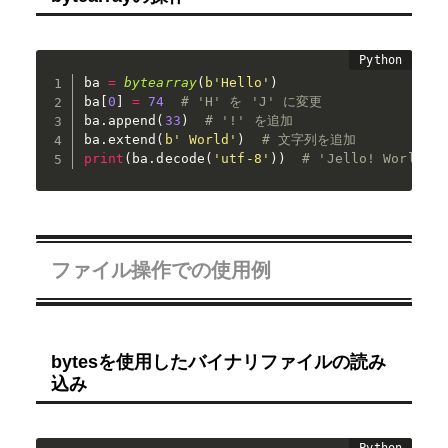
ba 
=
bytearray
(
b'Hello'
)
ba
[
0
]
=
74
# 'H' を 'J' に変更
ba
.
append
(
33
)
# '!' を追加
ba
.
extend
(
b' World'
)
# 文字列を追加
print
(
ba
.
decode
(
'utf-8'
)
)
# 'Jello! World'
ファイル操作での使用例
bytesを使用したバイナリファイルの読み
込み