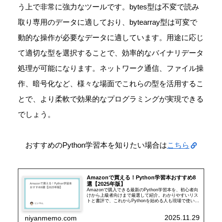
う上で非常に強力なツールです。bytes型は不変で読み
取り専用のデータに適しており、bytearray型は可変で
動的な操作が必要なデータに適しています。用途に応じ
て適切な型を選択することで、効率的なバイナリデータ
処理が可能になります。ネットワーク通信、ファイル操
作、暗号化など、様々な場面でこれらの型を活用するこ
とで、より柔軟で効果的なプログラミングが実現できる
でしょう。
おすすめのPython学習本を知りたい場合は
こちら
Amazonで買える！Python学習本おすすめ8
選【2025年版】
Amazonで購入できる最新のPython学習本を、初心者向
けから上級者向けまで厳選して紹介。わかりやすいリス
トと書評で、これからPythonを始める人も現場で使いた
い人も、自分に合った1冊が見つかる記事です。
2025.11.29
niyanmemo.com