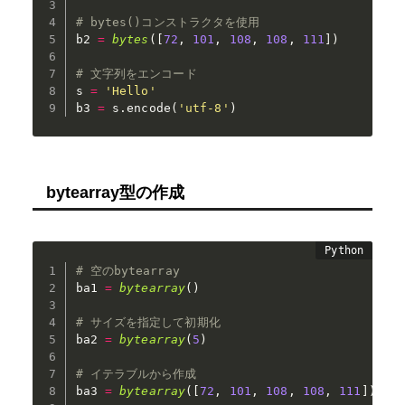
# bytes()コンストラクタを使用
b2 
=
bytes
(
[
72
,
101
,
108
,
108
,
111
]
)
# 文字列をエンコード
s 
=
'Hello'
b3 
=
 s
.
encode
(
'utf-8'
)
bytearray型の作成
# 空のbytearray
ba1 
=
bytearray
(
)
# サイズを指定して初期化
ba2 
=
bytearray
(
5
)
# イテラブルから作成
ba3 
=
bytearray
(
[
72
,
101
,
108
,
108
,
111
]
)