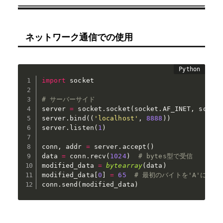
ネットワーク通信での使用
import
 socket

# サーバーサイド
server 
=
 socket
.
socket
(
socket
.
AF_INET
,
 socke
server
.
bind
(
(
'localhost'
,
8888
)
)
server
.
listen
(
1
)
conn
,
 addr 
=
 server
.
accept
(
)
data 
=
 conn
.
recv
(
1024
)
# bytes型で受信
modified_data 
=
bytearray
(
data
)
modified_data
[
0
]
=
65
# 最初のバイトを'A'に変更
conn
.
send
(
modified_data
)