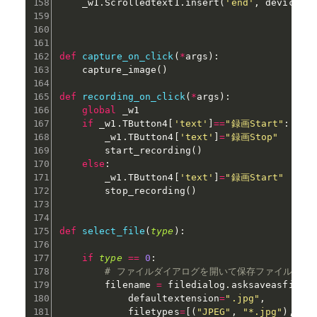
    _w1
.
Scrolledtext1
.
insert
(
'end'
,
 device_i
def
capture_on_click
(
*
args
)
:
    capture_image
(
)
def
recording_on_click
(
*
args
)
:
global
 _w1

if
 _w1
.
TButton4
[
'text'
]
==
"録画Start"
:
        _w1
.
TButton4
[
'text'
]
=
"録画Stop"
        start_recording
(
)
else
:
        _w1
.
TButton4
[
'text'
]
=
"録画Start"
        stop_recording
(
)
def
select_file
(
type
)
:
if
type
==
0
:
# ファイルダイアログを開いて保存ファイル名を
        filename 
=
 filedialog
.
asksaveasfilen
            defaultextension
=
".jpg"
,
            filetypes
=
[
(
"JPEG"
,
"*.jpg"
)
,
(
"