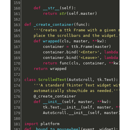
def
__str__
(
self
)
:
return
str
(
self
.
master
)
def
_create_container
(
func
)
:
'''Creates a ttk Frame with a given maste
    place the scrollbars and the widget.'''
def
wrapped
(
cls
,
 master
,
**
kw
)
:
        container 
=
 ttk
.
Frame
(
master
)
        container
.
bind
(
'<Enter>'
,
lambda
 e
:
 
        container
.
bind
(
'<Leave>'
,
lambda
 e
:
 
return
 func
(
cls
,
 container
,
**
kw
)
return
 wrapped

class
ScrolledText
(
AutoScroll
,
 tk
.
Text
)
:
'''A standard Tkinter Text widget with sc
    automatically show/hide as needed.'''
@_create_container
def
__init__
(
self
,
 master
,
**
kw
)
:
        tk
.
Text
.
__init__
(
self
,
 master
,
**
kw
)
        AutoScroll
.
__init__
(
self
,
 master
)
import
def
_bound_to_mousewheel
(
event
,
 widget
)
: