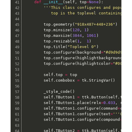
def
__init__
(
self
,
 top
=
None
)
:
'''This class configures and populate
           top is the toplevel containing wi
        top
.
geometry
(
"918x487+448+236"
)
        top
.
minsize
(
120
,
1
)
        top
.
maxsize
(
3844
,
1061
)
        top
.
resizable
(
1
,
1
)
        top
.
title
(
"Toplevel 0"
)
        top
.
configure
(
background
=
"#d9d9d9"
)
        top
.
configure
(
highlightbackground
=
"#
        top
.
configure
(
highlightcolor
=
"#00000
        self
.
top 
=
 top

        self
.
combobox 
=
 tk
.
StringVar
(
)
        _style_code
(
)
        self
.
TButton1 
=
 ttk
.
Button
(
self
.
top
)
        self
.
TButton1
.
place
(
relx
=
0.033
,
 rely
        self
.
TButton1
.
configure
(
command
=
came
        self
.
TButton1
.
configure
(
text
=
'''Conn
        self
.
TButton1
.
configure
(
compound
=
'le
        self
.
TButton2 
=
 ttk
.
Button
(
self
.
top
)