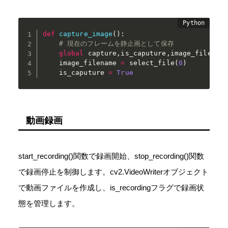
def
capture_image
(
)
:
# 現在のフレームを静止画として保存
global
 capture
,
is_caputure
,
image_filename
    image_filename 
=
 select_file
(
0
)
    is_caputure 
=
True
動画録画
start_recording()関数で録画開始、stop_recording()関数
で録画停止を制御します。cv2.VideoWriterオブジェクト
で動画ファイルを作成し、is_recordingフラグで録画状
態を管理します。