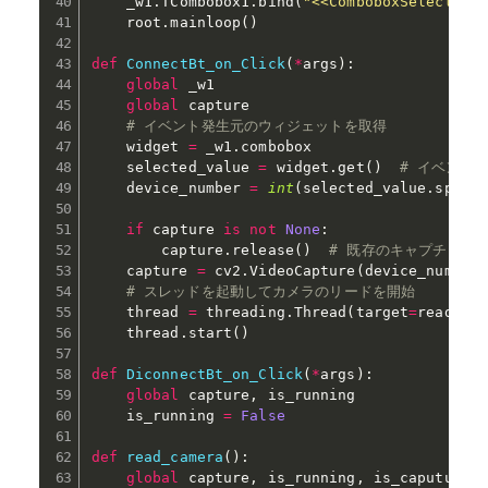
    _w1
.
TCombobox1
.
bind
(
"<<ComboboxSelected>
    root
.
mainloop
(
)
def
ConnectBt_on_Click
(
*
args
)
:
global
 _w1

global
 capture

# イベント発生元のウィジェットを取得
    widget 
=
 _w1
.
combobox

    selected_value 
=
 widget
.
get
(
)
# イベント発
    device_number 
=
int
(
selected_value
.
split
if
 capture 
is
not
None
:
        capture
.
release
(
)
# 既存のキャプチャが
    capture 
=
 cv2
.
VideoCapture
(
device_number
# スレッドを起動してカメラのリードを開始
    thread 
=
 threading
.
Thread
(
target
=
read_ca
    thread
.
start
(
)
def
DiconnectBt_on_Click
(
*
args
)
:
global
 capture
,
 is_running

    is_running 
=
False
def
read_camera
(
)
:
global
 capture
,
 is_running
,
 is_caputure
,