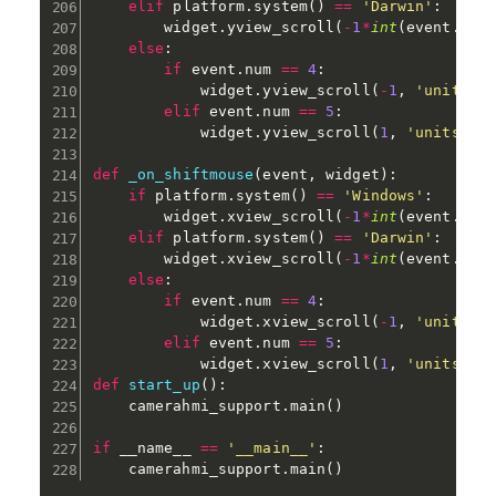
elif
 platform
.
system
(
)
==
'Darwin'
:
        widget
.
yview_scroll
(
-
1
*
int
(
event
.
del
else
:
if
 event
.
num 
==
4
:
            widget
.
yview_scroll
(
-
1
,
'units'
)
elif
 event
.
num 
==
5
:
            widget
.
yview_scroll
(
1
,
'units'
)
def
_on_shiftmouse
(
event
,
 widget
)
:
if
 platform
.
system
(
)
==
'Windows'
:
        widget
.
xview_scroll
(
-
1
*
int
(
event
.
del
elif
 platform
.
system
(
)
==
'Darwin'
:
        widget
.
xview_scroll
(
-
1
*
int
(
event
.
del
else
:
if
 event
.
num 
==
4
:
            widget
.
xview_scroll
(
-
1
,
'units'
)
elif
 event
.
num 
==
5
:
            widget
.
xview_scroll
(
1
,
'units'
)
def
start_up
(
)
:
    camerahmi_support
.
main
(
)
if
 __name__ 
==
'__main__'
:
    camerahmi_support
.
main
(
)