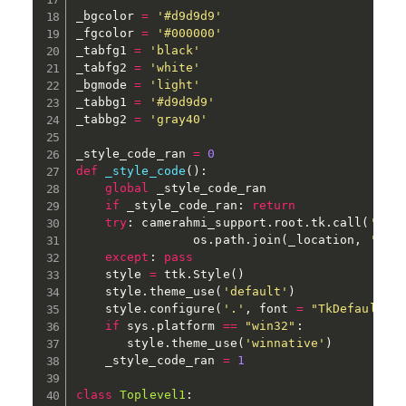
_bgcolor 
=
'#d9d9d9'
_fgcolor 
=
'#000000'
_tabfg1 
=
'black'
_tabfg2 
=
'white'
_bgmode 
=
'light'
_tabbg1 
=
'#d9d9d9'
_tabbg2 
=
'gray40'
_style_code_ran 
=
0
def
_style_code
(
)
:
global
 _style_code_ran

if
 _style_code_ran
:
return
try
:
 camerahmi_support
.
root
.
tk
.
call
(
'sou
                os
.
path
.
join
(
_location
,
'the
except
:
pass
    style 
=
 ttk
.
Style
(
)
    style
.
theme_use
(
'default'
)
    style
.
configure
(
'.'
,
 font 
=
"TkDefaultFo
if
 sys
.
platform 
==
"win32"
:
       style
.
theme_use
(
'winnative'
)
    _style_code_ran 
=
1
class
Toplevel1
: