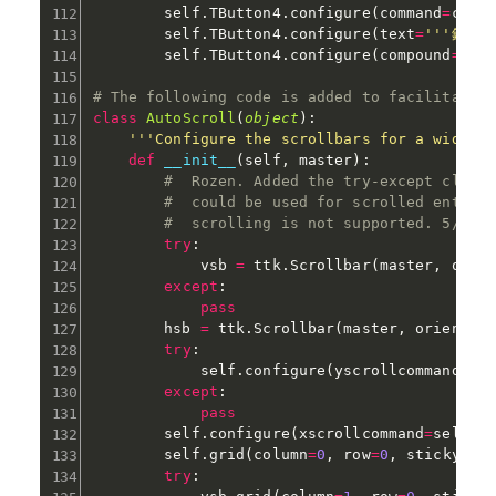
        self
.
TButton4
.
configure
(
command
=
came
        self
.
TButton4
.
configure
(
text
=
'''録画St
        self
.
TButton4
.
configure
(
compound
=
'le
# The following code is added to facilitate 
class
AutoScroll
(
object
)
:
'''Configure the scrollbars for a widget
def
__init__
(
self
,
 master
)
:
#  Rozen. Added the try-except claus
#  could be used for scrolled entry 
#  scrolling is not supported. 5/7/1
try
:
            vsb 
=
 ttk
.
Scrollbar
(
master
,
 orie
except
:
pass
        hsb 
=
 ttk
.
Scrollbar
(
master
,
 orient
=
'
try
:
            self
.
configure
(
yscrollcommand
=
se
except
:
pass
        self
.
configure
(
xscrollcommand
=
self
.
_
        self
.
grid
(
column
=
0
,
 row
=
0
,
 sticky
=
'n
try
: