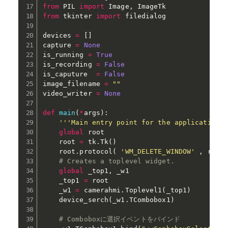
from
 PIL 
import
 Image
,
from
 tkinter 
import
 filedialog

devices 
=
[
]
capture 
=
None
is_running 
=
True
is_recording 
=
False
is_caputure  
=
False
image_filename 
=
""
video_writer 
=
None
def
main
(
*
args
)
:
'''Main entry point for the application.
global
 root

    root 
=
 tk
.
Tk
(
)
    root
.
protocol
(
'WM_DELETE_WINDOW'
,
 root
# Creates a toplevel widget.
global
 _top1
,
 _w1

    _top1 
=
 root

    _w1 
=
 camerahmi
.
Toplevel1
(
_top1
)
    device_serch
(
_w1
.
TCombobox1
)
# Comboboxに選択イベントをバインド