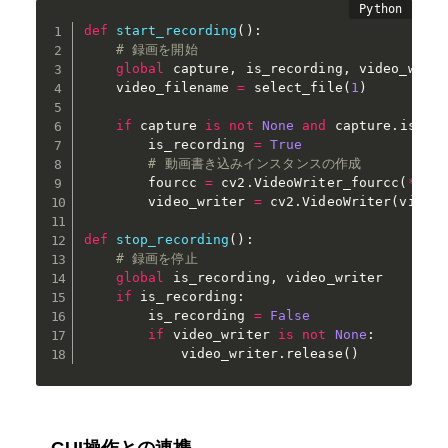
def
start_recording
(
)
:
# 録画を開始
global
 capture
,
 is_recording
,
 video_write
    video_filename 
=
 select_file
(
1
)
if
 capture 
is
not
None
and
 capture
.
isOpe
        is_recording 
=
True
# 動画書き込みインスタンスの作成
        fourcc 
=
 cv2
.
VideoWriter_fourcc
(
*
'X2
        video_writer 
=
 cv2
.
VideoWriter
(
video
def
stop_recording
(
)
:
# 録画を停止
global
 is_recording
,
 video_writer

if
 is_recording
:
        is_recording 
=
False
if
 video_writer 
is
not
None
:
            video_writer
.
release
(
)