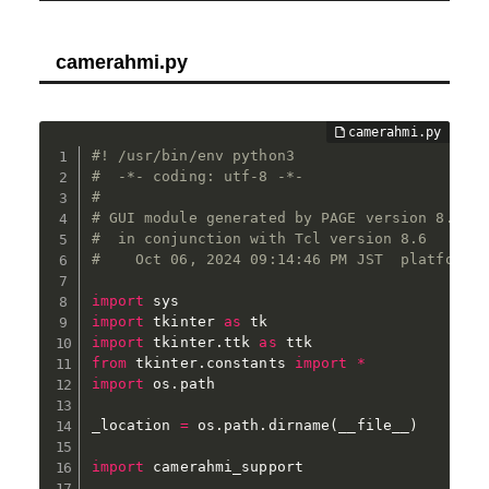
camerahmi.py
#! /usr/bin/env python3
#  -*- coding: utf-8 -*-
#
# GUI module generated by PAGE version 8.0
#  in conjunction with Tcl version 8.6
#    Oct 06, 2024 09:14:46 PM JST  platform: 
import
import
 tkinter 
as
import
 tkinter
.
ttk 
as
from
 tkinter
.
constants 
import
*
import
 os
.
path

_location 
=
 os
.
path
.
dirname
(
__file__
)
import
 camerahmi_support
