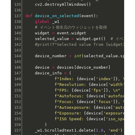
    cv2
.
destroyAllWindows
(
)
def
device_on_selected
(
event
)
:
global
 _w1

# イベント発生元のウィジェットを取得
    widget 
=
 event
.
widget

    selected_value 
=
 widget
.
get
(
)
# イベント発
#print(f"Selected value from {widget}: {
    device_number 
=
int
(
selected_value
.
split
    device 
=
 devices
[
device_number
]
    device_info 
=
(
f"Index: 
{
device
[
'index'
]
}
, \n"
f"Resolution: 
{
device
[
'width'
]
}
x
f"FPS: 
{
device
[
'fps'
]
}
, \n"
f"Autofocus: 
{
device
[
'autofocus'
f"Focus: 
{
device
[
'focus'
]
}
, \n"
f"Autoexposure: 
{
device
[
'autoexp
f"Exposure: 
{
device
[
'exposure'
]
}
f"ISO Speed: 
{
device
[
'iso_speed'
)
    _w1
.
Scrolledtext1
.
delete
(
1.0
,
'end'
)
# 