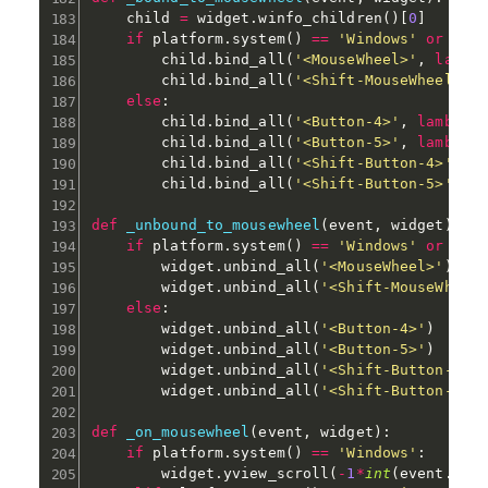
    child 
=
 widget
.
winfo_children
(
)
[
0
]
if
 platform
.
system
(
)
==
'Windows'
or
 pla
        child
.
bind_all
(
'<MouseWheel>'
,
lambd
        child
.
bind_all
(
'<Shift-MouseWheel>'
,
else
:
        child
.
bind_all
(
'<Button-4>'
,
lambda
 
        child
.
bind_all
(
'<Button-5>'
,
lambda
 
        child
.
bind_all
(
'<Shift-Button-4>'
,
l
        child
.
bind_all
(
'<Shift-Button-5>'
,
l
def
_unbound_to_mousewheel
(
event
,
 widget
)
:
if
 platform
.
system
(
)
==
'Windows'
or
 pla
        widget
.
unbind_all
(
'<MouseWheel>'
)
        widget
.
unbind_all
(
'<Shift-MouseWheel
else
:
        widget
.
unbind_all
(
'<Button-4>'
)
        widget
.
unbind_all
(
'<Button-5>'
)
        widget
.
unbind_all
(
'<Shift-Button-4>'
        widget
.
unbind_all
(
'<Shift-Button-5>'
def
_on_mousewheel
(
event
,
 widget
)
:
if
 platform
.
system
(
)
==
'Windows'
:
        widget
.
yview_scroll
(
-
1
*
int
(
event
.
del