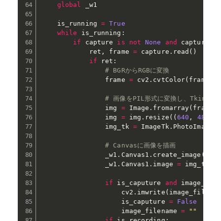
global
 _w1

    is_running 
=
True
while
 is_running
:
if
 capture 
is
not
None
and
 capture
.
i
            ret
,
 frame 
=
 capture
.
read
(
)
if
 ret
:
# BGRからRGBに変換
                frame 
=
 cv2
.
cvtColor
(
frame
,
 
# 画像をPIL形式に変換し、Tkint
                img 
=
 Image
.
fromarray
(
frame
)
                img 
=
 img
.
resize
(
(
640
,
480
)
)
                img_tk 
=
 ImageTk
.
PhotoImage
(
# Canvasに画像を描画
                _w1
.
Canvas1
.
create_image
(
0
,
                _w1
.
Canvas1
.
image 
=
 img_tk  
if
 is_caputure 
and
 image_fil
                    cv2
.
imwrite
(
image_filena
                    is_caputure 
=
False
                    image_filename 
=
""
if
 is_recording
: