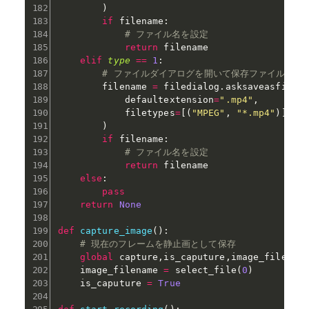
)
if
 filename
:
# ファイル名を設定
return
 filename

elif
type
==
1
:
# ファイルダイアログを開いて保存ファイル名を
        filename 
=
 filedialog
.
asksaveasfilen
            defaultextension
=
".mp4"
,
            filetypes
=
[
(
"MPEG"
,
"*.mp4"
)
]
)
if
 filename
:
# ファイル名を設定
return
 filename

else
:
pass
return
None
def
capture_image
(
)
:
# 現在のフレームを静止画として保存
global
 capture
,
is_caputure
,
image_filename
    image_filename 
=
 select_file
(
0
)
    is_caputure 
=
True