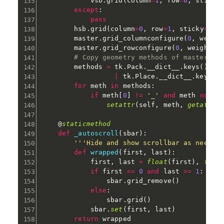
            vsb
.
grid
(
column
=
1
,
 row
=
0
,
 sticky
except
:
pass
        hsb
.
grid
(
column
=
0
,
 row
=
1
,
 sticky
=
'ew
        master
.
grid_columnconfigure
(
0
,
 weigh
        master
.
grid_rowconfigure
(
0
,
 weight
=
1
# Copy geometry methods of master  (
        methods 
=
 tk
.
Pack
.
__dict__
.
keys
(
)
|
 
|
 tk
.
Place
.
__dict__
.
keys
(
)
for
 meth 
in
 methods
:
if
 meth
[
0
]
!=
'_'
and
 meth 
not
i
setattr
(
self
,
 meth
,
getattr
(
    @
staticmethod
def
_autoscroll
(
sbar
)
:
'''Hide and show scrollbar as needed
def
wrapped
(
first
,
 last
)
:
            first
,
 last 
=
float
(
first
)
,
floa
if
 first 
<=
0
and
 last 
>=
1
:
                sbar
.
grid_remove
(
)
else
:
                sbar
.
grid
(
)
            sbar
.
set
(
first
,
 last
)
return
 wrapped
