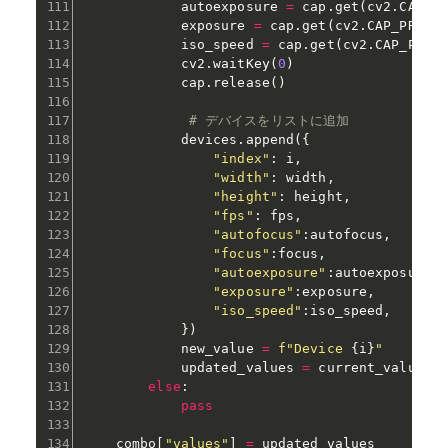
            autoexposure 
=
 cap
.
get
(
cv2
.
CAP_P
            exposure 
=
 cap
.
get
(
cv2
.
CAP_PROP_
            iso_speed 
=
 cap
.
get
(
cv2
.
CAP_PROP
            cv2
.
waitKey
(
0
)
            cap
.
release
(
)
# デバイスをリストに追加
            devices
.
append
(
{
"index"
:
 i
,
"width"
:
 width
,
"height"
:
 height
,
"fps"
:
 fps
,
"autofocus"
:
autofocus
,
"focus"
:
focus
,
"autoexposure"
:
autoexposure
,
"exposure"
:
exposure
,
"iso_speed"
:
iso_speed
,
}
)
            new_value 
=
f"Device 
{
i
}
"
            updated_values 
=
 current_values 
else
:
pass
    combo
[
"values"
]
=
 updated_values
