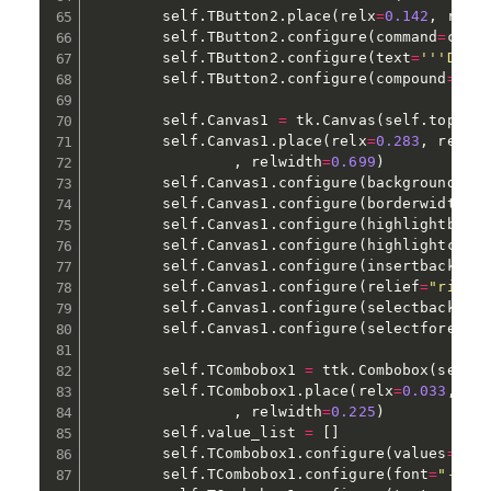
        self
.
TButton2
.
place
(
relx
=
0.142
,
 rely
        self
.
TButton2
.
configure
(
command
=
came
        self
.
TButton2
.
configure
(
text
=
'''Disc
        self
.
TButton2
.
configure
(
compound
=
'le
        self
.
Canvas1 
=
 tk
.
Canvas
(
self
.
top
)
        self
.
Canvas1
.
place
(
relx
=
0.283
,
 rely
=
,
 relwidth
=
0.699
)
        self
.
Canvas1
.
configure
(
background
=
"#
        self
.
Canvas1
.
configure
(
borderwidth
=
"
        self
.
Canvas1
.
configure
(
highlightback
        self
.
Canvas1
.
configure
(
highlightcolo
        self
.
Canvas1
.
configure
(
insertbackgro
        self
.
Canvas1
.
configure
(
relief
=
"ridge
        self
.
Canvas1
.
configure
(
selectbackgro
        self
.
Canvas1
.
configure
(
selectforegro
        self
.
TCombobox1 
=
 ttk
.
Combobox
(
self
.
        self
.
TCombobox1
.
place
(
relx
=
0.033
,
 re
,
 relwidth
=
0.225
)
        self
.
value_list 
=
[
]
        self
.
TCombobox1
.
configure
(
values
=
sel
        self
.
TCombobox1
.
configure
(
font
=
"-fam