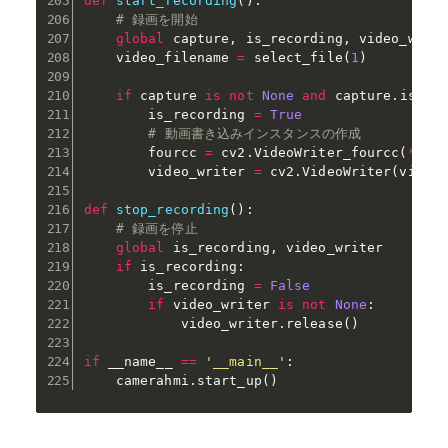
def
start_recording
(
)
:
# 録画を開始
global
 capture
,
 is_recording
,
 video_write
    video_filename 
=
 select_file
(
1
)
if
 capture 
is
not
None
and
 capture
.
isOpe
        is_recording 
=
True
# 動画書き込みインスタンスの作成
        fourcc 
=
 cv2
.
VideoWriter_fourcc
(
*
'X2
        video_writer 
=
 cv2
.
VideoWriter
(
video
def
stop_recording
(
)
:
# 録画を停止
global
 is_recording
,
 video_writer

if
 is_recording
:
        is_recording 
=
False
if
 video_writer 
is
not
None
:
            video_writer
.
release
(
)
if
 __name__ 
==
'__main__'
:
    camerahmi
.
start_up
(
)