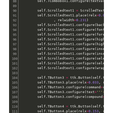
        self
.
TCombobox1
.
configure
(
textvariab
        self
.
Scrolledtext1 
=
 ScrolledText
(
se
        self
.
Scrolledtext1
.
place
(
relx
=
0.032
,
,
 relwidth
=
0.231
)
        self
.
Scrolledtext1
.
configure
(
backgro
        self
.
Scrolledtext1
.
configure
(
font
=
"T
        self
.
Scrolledtext1
.
configure
(
foregro
        self
.
Scrolledtext1
.
configure
(
highlig
        self
.
Scrolledtext1
.
configure
(
highlig
        self
.
Scrolledtext1
.
configure
(
insertb
        self
.
Scrolledtext1
.
configure
(
insertb
        self
.
Scrolledtext1
.
configure
(
selectb
        self
.
Scrolledtext1
.
configure
(
selectf
        self
.
Scrolledtext1
.
configure
(
wrap
=
"n
        self
.
TButton3 
=
 ttk
.
Button
(
self
.
top
)
        self
.
TButton3
.
place
(
relx
=
0.033
,
 rely
        self
.
TButton3
.
configure
(
command
=
came
        self
.
TButton3
.
configure
(
text
=
'''キャ
        self
.
TButton3
.
configure
(
compound
=
'le
        self
.
TButton4 
=
 ttk
.
Button
(
self
.
top
)
        self
.
TButton4
.
place
(
relx
=
0.153
,
 rely