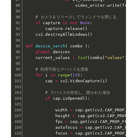
                    video_writer
.
write
(
frame
# カメラをリリースしてウィンドウを閉じる
if
 capture 
is
not
None
:
        capture
.
release
(
)
    cv2
.
destroyAllWindows
(
)
def
device_serch
(
 combo 
)
:
global
 devices

    current_values 
=
list
(
combo
[
"values"
]
)
# 利用可能なデバイスを捜索
for
 i 
in
range
(
10
)
:
        cap 
=
 cv2
.
VideoCapture
(
i
)
# デバイスが存在し、開かれた場合
if
 cap
.
isOpened
(
)
:
            width 
=
 cap
.
get
(
cv2
.
CAP_PROP_FRA
            height 
=
 cap
.
get
(
cv2
.
CAP_PROP_FR
            fps 
=
 cap
.
get
(
cv2
.
CAP_PROP_FPS
)
            autofocus 
=
 cap
.
get
(
cv2
.
CAP_PROP
            focus 
=
 cap
.
get
(
cv2
.
CAP_PROP_FOC