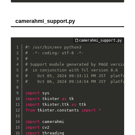
camerahmi_support.py
#! /usr/bin/env python3
#  -*- coding: utf-8 -*-
#
# Support module generated by PAGE version 8
#  in conjunction with Tcl version 8.6
#    Oct 05, 2024 09:33:11 PM JST  platform: 
#    Oct 06, 2024 09:14:54 PM JST  platform: 
import
import
 tkinter 
as
import
 tkinter
.
ttk 
as
from
 tkinter
.
constants 
import
*
import
import
import