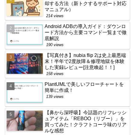
却する方法（新トクするサポート対応
マニュアル）
214 views
Android ADBの導入ガイド：ダウンロ
ード方法から主要コマンド一覧まで徹
底解説
190 views
【写真付き】nubia flip 2は史上最悪端
末！半年で2度故障＆修理地獄を体験
した実録レビュー[注意喚起！！]
158 views
PlantUMLで美しいフローチャートを
簡単に作成！
139 views
【鼻から深呼吸】今話題のリフレッシ
ュアイテム「REBOO（リブー）」を
買ってみた！クラフトコーラ味のリア
ルな感想