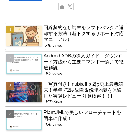
回線契約なし端末をソフトバンクに返
却する方法（新トクするサポート対応
マニュアル）
216 views
Android ADBの導入ガイド：ダウンロ
ード方法から主要コマンド一覧まで徹
底解説
192 views
【写真付き】nubia flip 2は史上最悪端
末！半年で2度故障＆修理地獄を体験
した実録レビュー[注意喚起！！]
157 views
PlantUMLで美しいフローチャートを
簡単に作成！
126 views